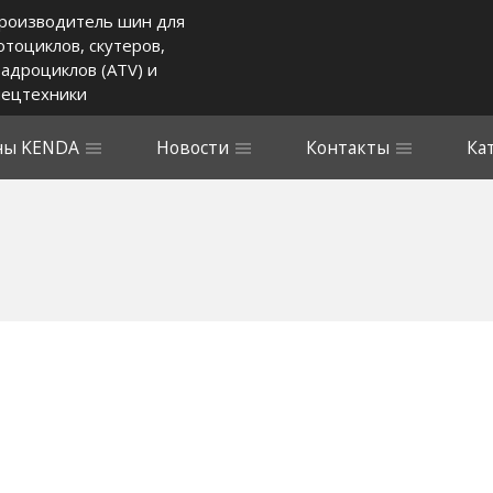
роизводитель шин для
отоциклов, скутеров,
вадроциклов (ATV) и
пецтехники
ы KENDA
Новости
Контакты
Ка