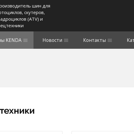
роизводитель шин для
отоциклов, скутеров,
вадроциклов (ATV) и
пецтехники
ы KENDA
Новости
Контакты
Ка
техники