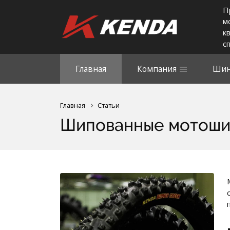
П
м
к
с
Главная
Компания
Шин
Главная
Статьи
Шипованные мотоши