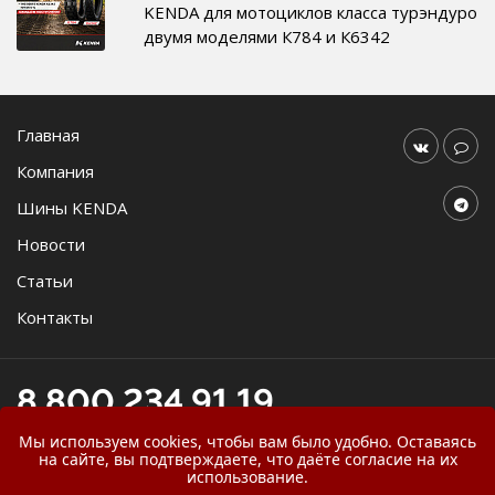
KENDA для мотоциклов класса турэндуро
двумя моделями К784 и К6342
Главная
Компания
Шины KENDA
Новости
Статьи
Контакты
8 800 234 91 19
online@agromast.ru
Мы используем cookies, чтобы вам было удобно. Оставаясь
на сайте, вы подтверждаете, что даёте согласие на их
использование.
© 2026
ООО "АгроМаст"