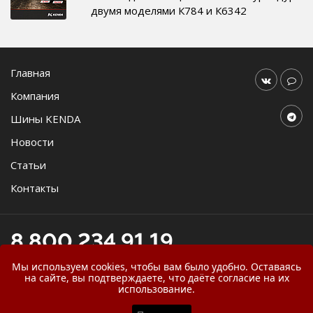
двумя моделями К784 и К6342
Главная
Компания
Шины KENDA
Новости
Статьи
Контакты
8 800 234 91 19
online@agromast.ru
Мы используем cookies, чтобы вам было удобно. Оставаясь
на сайте, вы подтверждаете, что даёте согласие на их
использование.
© 2026
ООО "АгроМаст"