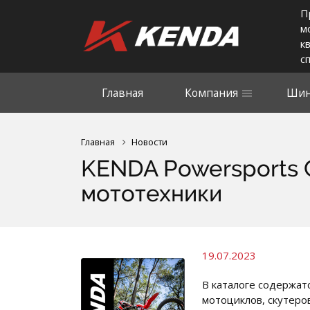
П
м
к
с
Главная
Компания
Шин
Главная
Новости
KENDA Powersports C
мототехники
19.07.2023
В каталоге содержат
мотоциклов, скутеро