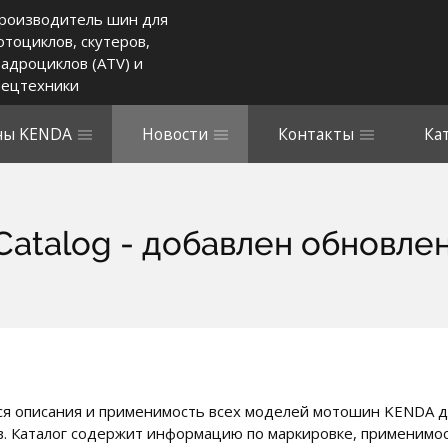
роизводитель шин для
отоциклов, скутеров,
вадроциклов (ATV) и
пецтехники
ы KENDA
Новости
Контакты
Ка
atalog - добавлен обновлен
ся описания и применимость всех моделей мотошин KENDA д
в. Каталог содержит информацию по маркировке, применимос