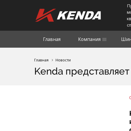
П
м
к
с
Главная
Компания
Шин
Главная
Новости
Kenda представляет