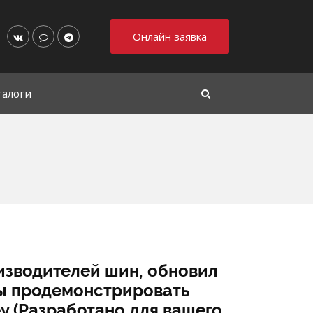
Онлайн заявка
талоги
изводителей шин, обновил
бы продемонстрировать
ey (Разработано для вашего