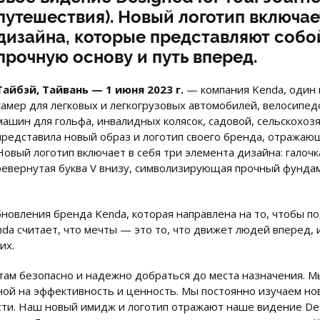
путешествия). Новый логотип включае
дизайна, которые представляют собо
прочную основу и путь вперед.
Тайбэй, Тайвань — 1 июня 2023 г.
— компания Kenda, один
камер для легковых и легкогрузовых автомобилей, велосипед
машин для гольфа, инвалидных колясок, садовой, сельскохоз
представила новый образ и логотип своего бренда, отражающ
Новый логотип включает в себя три элемента дизайна: галочк
еревернутая буква V внизу, символизирующая прочный фундам
бновления бренда Kenda, которая направлена на то, чтобы 
enda считает, что мечты — это то, что движет людей вперед,
их.
там безопасно и надежно добраться до места назначения. М
ной на эффективность и ценность. Мы постоянно изучаем но
и. Наш новый имидж и логотип отражают наше видение Desig