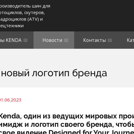
роизводитель шин для
отоциклов, скутеров,
вадроциклов (ATV) и
пецтехники
ы KENDA
Новости
Контакты
Ка
 новый логотип бренда
01.06.2023
Kenda, один из ведущих мировых про
имидж и логотип своего бренда, что
свое видение Designed for Your Journ