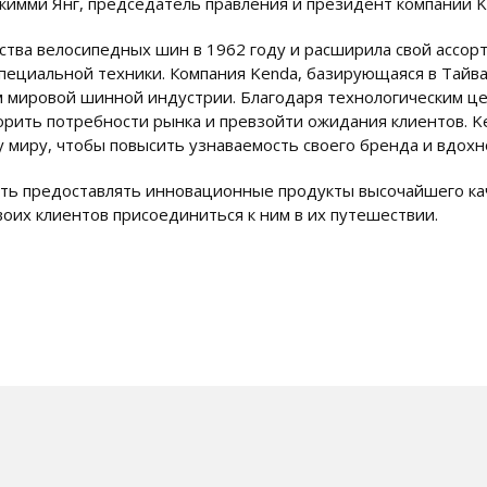
жимми Янг, председатель правления и президент компании K
дства велосипедных шин в 1962 году и расширила свой ассор
специальной техники. Компания Kenda, базирующаяся в Тайва
м мировой шинной индустрии. Благодаря технологическим ц
орить потребности рынка и превзойти ожидания клиентов. K
 миру, чтобы повысить узнаваемость своего бренда и вдохн
ать предоставлять инновационные продукты высочайшего ка
воих клиентов присоединиться к ним в их путешествии.