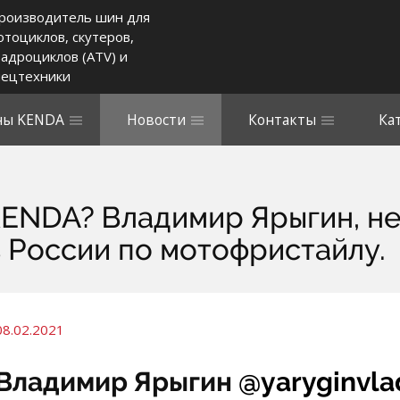
роизводитель шин для
отоциклов, скутеров,
вадроциклов (ATV) и
пецтехники
ы KENDA
Новости
Контакты
Ка
KENDA? Владимир Ярыгин, н
 России по мотофристайлу.
08.02.2021
Владимир Ярыгин
@yaryginvla