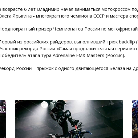
В возрасте 6 лет Владимир начал заниматься мотокроссом по
Олега Ярыгина - многократного чемпиона СССР и мастера спор
Неоднократный призер Чемпионатов России по мотофристай
Первый из российских райдеров, выполнивший трюк backflip (
Участник рекорда России «Самая продолжительная серия мо
Победитель этапа тура Adrenaline FMX Masters (Россия).
Рекорд России – прыжок с одного двигающегося Белаза на др