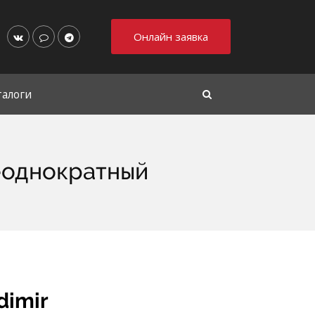
Онлайн заявка
талоги
еоднократный
dimir