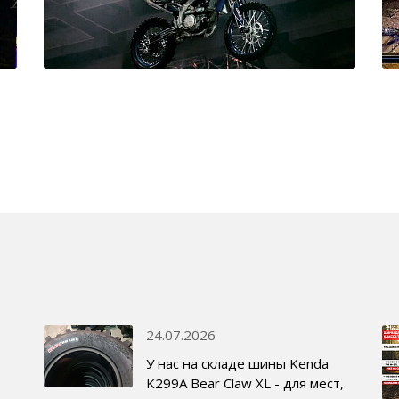
24.07.2026
У нас на складе шины Kenda
K299A Bear Claw XL - для мест,