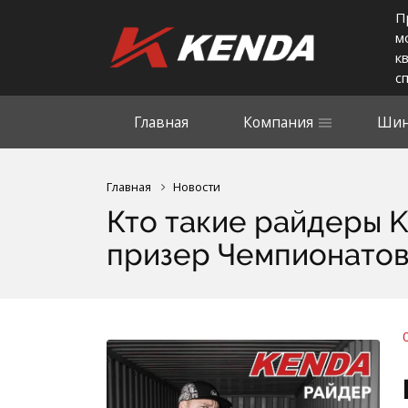
П
м
к
с
Главная
Компания
Шин
Главная
Новости
Кто такие райдеры 
призер Чемпионатов