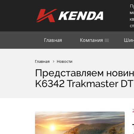
П
м
к
с
Главная
Компания
Шин
Главная
Новости
Представляем новин
K6342 Trakmaster D