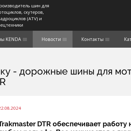
роизводитель шин для
отоциклов, скутеров,
вадроциклов (ATV) и
пецтехники
ы KENDA
Новости
Контакты
Ка
ку - дорожные шины для мот
TR
22.08.2024
Trakmaster DTR обеспечивает работу 