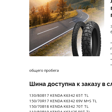
общего пробега
Шина доступна к заказу в 
130/80B17 KENDA K6342 65T TL
150/70R17 KENDA K6342 69V M+S TL
150/70B18 KENDA K6342 70T TL
110/80B19 KENDA K6342F 59T TL