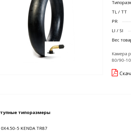
Типораз
TL / TT
PR
LI / SI
Вес това
Камера р
80/90-10
Скач
тупные типоразмеры
10X4.50-5 KENDA TR87