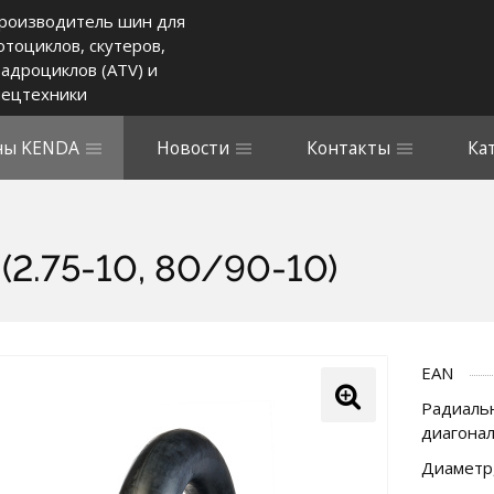
роизводитель шин для
отоциклов, скутеров,
вадроциклов (ATV) и
пецтехники
ы KENDA
Новости
Контакты
Ка
(2.75-10, 80/90-10)
EAN
Радиальн
диагона
Диаметр