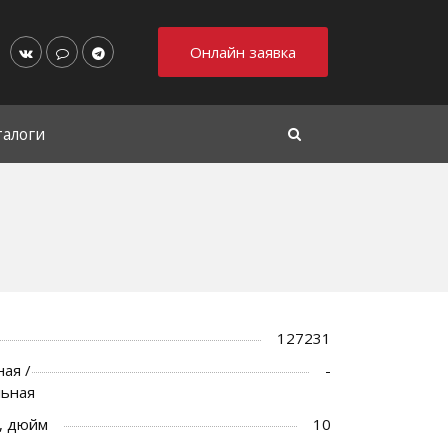
Онлайн заявка
талоги
127231
ая /
-
льная
, дюйм
10