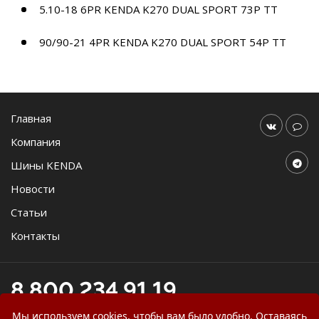
5.10-18 6PR KENDA K270 DUAL SPORT 73P TT
90/90-21 4PR KENDA K270 DUAL SPORT 54P TT
Главная
Компания
Шины KENDA
Новости
Статьи
Контакты
8 800 234 91 19
online@agromast.ru
Мы используем cookies, чтобы вам было удобно. Оставаясь