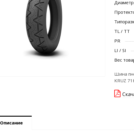
Диаметр
Протект
Типораз
TL / TT
PR
LI / SI
Вес това
Шина пн
KRUZ 71
Скач
Описание