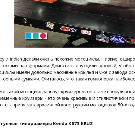
ley и Indian делали очень похожие мотоциклы. Низкие, с шир
ножками-платформами. Двигатель двухцилиндровый, V-образ
оциклы имели довольно массивные крылья и уже с завода о
сторными сумками. Считалось, что такая компоновка наиболее
же такой мотоцикл назовут круизером, он станет популярной
ременные круизеры - это очень красивые и стилистически п
оты - привязка к архаичной конструкции мотоциклов 50-х год
тупные типоразмеры Kenda K673 KRUZ