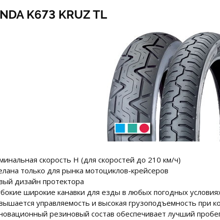
NDA K673 KRUZ TL
минальная скорость H (для скоростей до 210 км/ч)
делана только для рынка мотоциклов-крейсеров
овый дизайн протектора
лубокие широкие канавки для езды в любых погодных условия
овышается управляемость и высокая грузоподъемность при ко
нновационный резиновый состав обеспечивает лучший пробег 