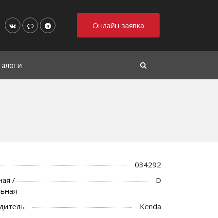
Онлайн заявка
талоги
034292
ая /
D
льная
дитель
Kenda