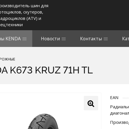
роизводитель шин для
отоциклов, скутеров,
вадроциклов (ATV) и
пецтехники
ы KENDA
Новости
Контакты
Ка
ОРОЖНЫЕ
A K673 KRUZ 71H TL
EAN
Радиальн
диагона
Произво