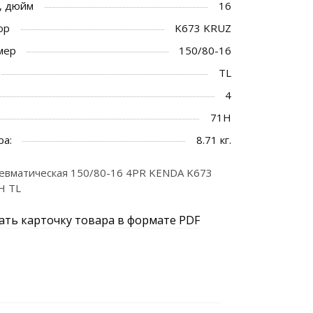
, дюйм
16
ор
K673 KRUZ
мер
150/80-16
TL
4
71H
ра:
8.71 кг.
евматическая 150/80-16 4PR KENDA K673
H TL
ать карточку товара в формате PDF