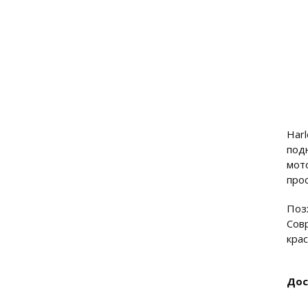
Har
под
мот
про
Поз
Сов
крас
Дос