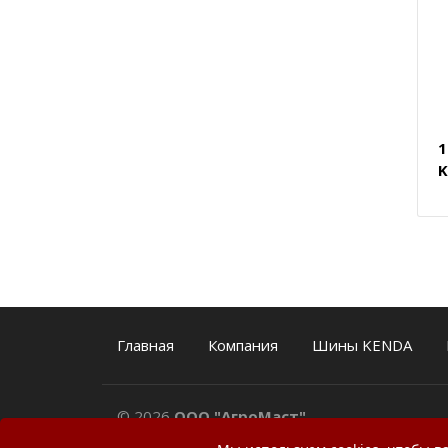
1
K
Главная
Компания
Шины KENDA
© 2026
ООО "АгроМаст"