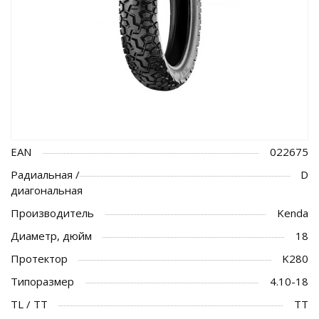
EAN
022675
Радиальная /
D
диагональная
Производитель
Kenda
Диаметр, дюйм
18
Протектор
K280
Типоразмер
4.10-18
TL / TT
TT