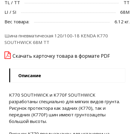
TL / TT
TT
LI / SI
68M
Вес товара:
6.12 кг.
Шина пневматическая 120/100-18 KENDA K770
SOUTHWICK 68M TT
Скачать карточку товара в формате PDF
Описание
K770 SOUTHWICK и K770F SOUTHWICK
разработаны специально для мягких видов грунта.
Рисунок протектора как задних (К770), так и
передних (К770F) шин имеют грунтозацепы
большой высоты.
Рисунок K770 предназначен для установки на