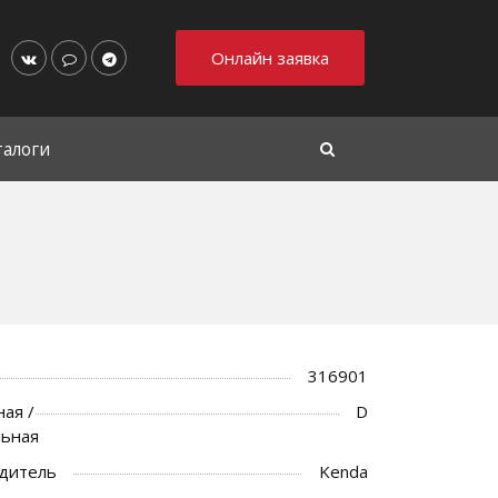
Онлайн заявка
талоги
316901
ая /
D
льная
дитель
Kenda