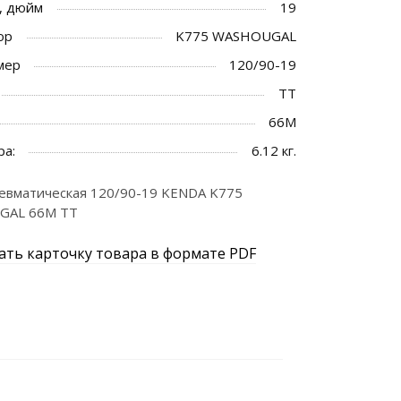
, дюйм
19
ор
K775 WASHOUGAL
мер
120/90-19
TT
66M
ра:
6.12 кг.
евматическая 120/90-19 KENDA K775
GAL 66M TT
ать карточку товара в формате PDF