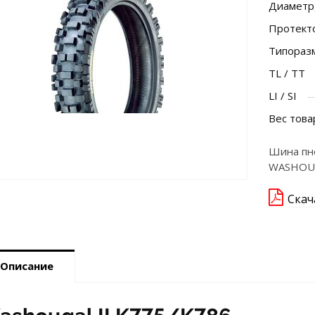
Диаметр
Протект
Типораз
TL / TT
LI / SI
Вес това
Шина пн
WASHOU
Скач
Описание