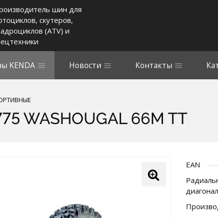
роизводитель шин для
отоциклов, скутеров,
вадроциклов (ATV) и
пецтехники
ы KENDA
Новости
Контакты
Ка
ОРТИВНЫЕ
775 WASHOUGAL 66M TT
EAN
Радиальн
диагона
Произво