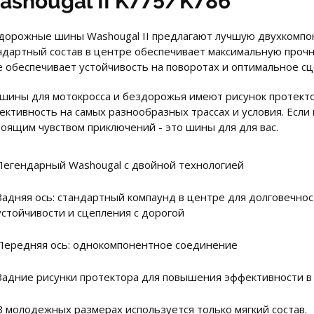
ashougal II K775/K786
дорожные шины Washougal II предлагают лучшую двухкомпон
ндартный состав в центре обеспечивает максимальную прочно
е обеспечивает устойчивость на поворотах и ​​оптимальное с
 шины для мотокросса и бездорожья имеют рисунок протект
ктивность на самых разнообразных трассах и ​​условия. Если
тоящим чувством приключений - это шины для для вас.
Легендарный Washougal с двойной технологией
Задняя ось: стандартный компаунд в центре для долговечнос
устойчивости и сцепления с дорогой
Передняя ось: однокомпонентное соединение
Задние рисунки протектора для повышения эффективности в
В молодежных размерах используется только мягкий состав.