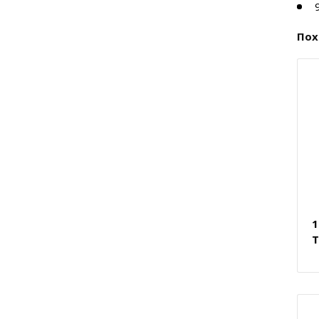
Пох
1
T