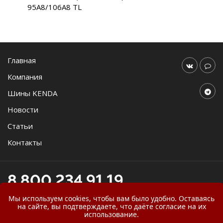
95A8/106A8 TL
Главная
Компания
Шины KENDA
Новости
Статьи
Контакты
8 800 234 91 19
online@agromast.ru
Мы используем cookies, чтобы вам было удобно. Оставаясь
на сайте, вы подтверждаете, что даёте согласие на их
использование.
© 2026
ООО "АгроМаст"