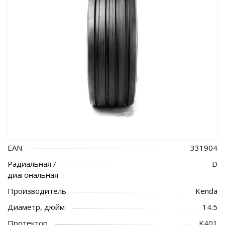
EAN
331904
Радиальная /
D
диагональная
Производитель
Kenda
Диаметр, дюйм
14.5
Протектор
K401