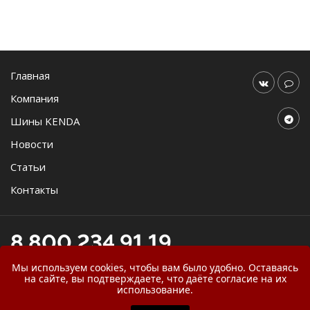
Главная
Компания
Шины KENDA
Новости
Статьи
Контакты
8 800 234 91 19
online@agromast.ru
Мы используем cookies, чтобы вам было удобно. Оставаясь
на сайте, вы подтверждаете, что даёте согласие на их
использование.
© 2026
ООО "АгроМаст"