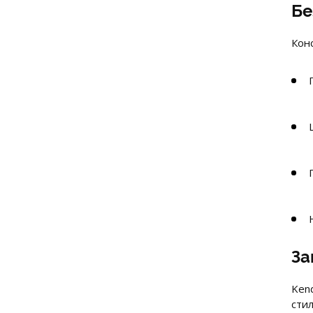
Бе
Кон
За
Ken
сти