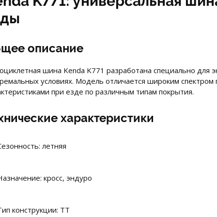
enda K771: универсальная шин
зды
щее описание
оциклетная шина Kenda K771 разработана специально для эн
тремальных условиях. Модель отличается широким спектром
актеристиками при езде по различным типам покрытия.
хнические характеристики
Сезонность: летняя
Назначение: кросс, эндуро
Тип конструкции: TT