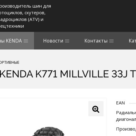
роизводитель шин для
отоциклов, скутеров,
вадроциклов (ATV) и
пецтехники
ы KENDA
Новости
Контакты
Ка
ОРТИВНЫЕ
 KENDA K771 MILLVILLE 33J 
EAN
Радиальн
диагона
Произво