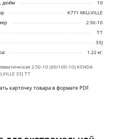
, дюйм
10
ор
K771 MILLVILLE
мер
2.50-10
TT
33J
ра:
1.22 кг.
вматическая 2.50-10 (60/100-10) KENDA
LVILLE 33J TT
ать карточку товара в формате PDF